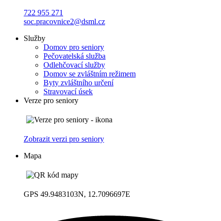
722 955 271
soc.pracovnice2@dsml.cz
Služby
Domov pro seniory
Pečovatelská služba
Odlehčovací služby
Domov se zvláštním režimem
Byty zvláštního určení
Stravovací úsek
Verze pro seniory
Zobrazit verzi pro seniory
Mapa
GPS 49.9483103N, 12.7096697E