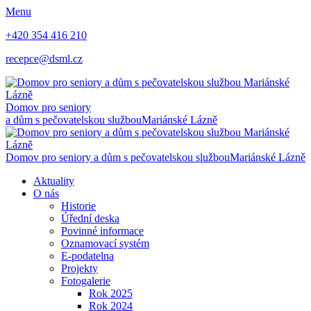
Menu
+420 354 416 210
recepce@dsml.cz
Domov pro seniory
a dům s pečovatelskou službou
Mariánské Lázně
Domov pro seniory a dům s pečovatelskou službou
Mariánské Lázně
Aktuality
O nás
Historie
Úřední deska
Povinné informace
Oznamovací systém
E-podatelna
Projekty
Fotogalerie
Rok 2025
Rok 2024