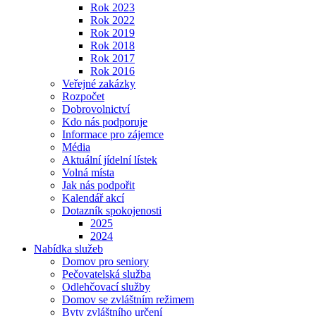
Rok 2023
Rok 2022
Rok 2019
Rok 2018
Rok 2017
Rok 2016
Veřejné zakázky
Rozpočet
Dobrovolnictví
Kdo nás podporuje
Informace pro zájemce
Média
Aktuální jídelní lístek
Volná místa
Jak nás podpořit
Kalendář akcí
Dotazník spokojenosti
2025
2024
Nabídka služeb
Domov pro seniory
Pečovatelská služba
Odlehčovací služby
Domov se zvláštním režimem
Byty zvláštního určení