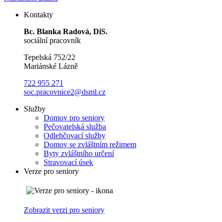
Kontakty
Bc. Blanka Radová, DiS.
sociální pracovník
Tepelská 752/22
Mariánské Lázně
722 955 271
soc.pracovnice2@dsml.cz
Služby
Domov pro seniory
Pečovatelská služba
Odlehčovací služby
Domov se zvláštním režimem
Byty zvláštního určení
Stravovací úsek
Verze pro seniory
Zobrazit verzi pro seniory