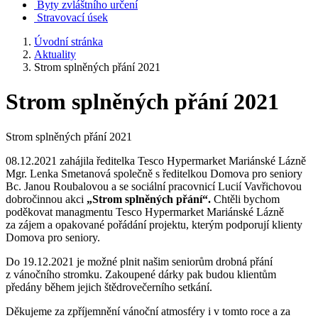
Byty zvláštního určení
Stravovací úsek
Úvodní stránka
Aktuality
Strom splněných přání 2021
Strom splněných přání 2021
Strom splněných přání 2021
08.12.2021 zahájila ředitelka Tesco Hypermarket Mariánské Lázně
Mgr. Lenka Smetanová společně s ředitelkou Domova pro seniory
Bc. Janou Roubalovou a se sociální pracovnicí Lucií Vavřichovou
dobročinnou akci
„Strom splněných přání“.
Chtěli bychom
poděkovat managmentu Tesco Hypermarket Mariánské Lázně
za zájem a opakované pořádání projektu, kterým podporují klienty
Domova pro seniory.
Do 19.12.2021 je možné plnit našim seniorům drobná přání
z vánočního stromku. Zakoupené dárky pak budou klientům
předány během jejich štědrovečerního setkání.
Děkujeme za zpříjemnění vánoční atmosféry i v tomto roce a za