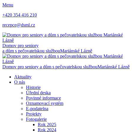
Menu
+420 354 416 210
recepce@dsml.cz
Domov pro seniory
a dům s pečovatelskou službou
Mariánské Lázně
Domov pro seniory a dům s pečovatelskou službou
Mariánské Lázně
Aktuality
O nás
Historie
Úřední deska
Povinné informace
Oznamovací systém
E-podatelna
Projekty
Fotogalerie
Rok 2025
Rok 2024