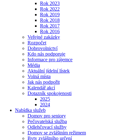
Rok 2023
Rok 2022
Rok 2019
Rok 2018
Rok 2017
Rok 2016
Veřejné zakázky
Rozpočet
Dobrovolnictví
Kdo nás podporuje
Informace pro zájemce
Média
Aktuální jídelní lístek
Volná místa
Jak nás podpořit
Kalendář akcí
Dotazník spokojenosti
2025
2024
Nabídka služeb
Domov pro seniory
Pečovatelská služba
Odlehčovací služby
Domov se zvláštním režimem
Byty zvláštního určení