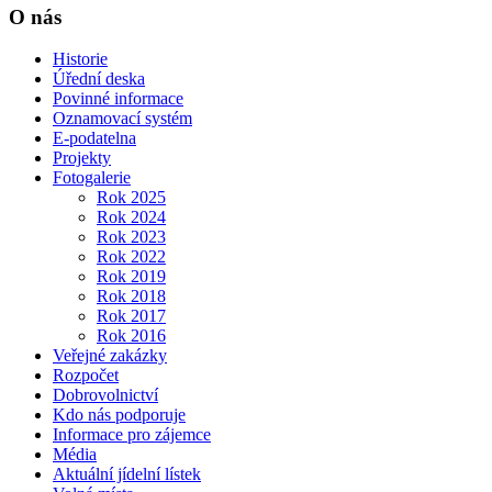
O nás
Historie
Úřední deska
Povinné informace
Oznamovací systém
E-podatelna
Projekty
Fotogalerie
Rok 2025
Rok 2024
Rok 2023
Rok 2022
Rok 2019
Rok 2018
Rok 2017
Rok 2016
Veřejné zakázky
Rozpočet
Dobrovolnictví
Kdo nás podporuje
Informace pro zájemce
Média
Aktuální jídelní lístek