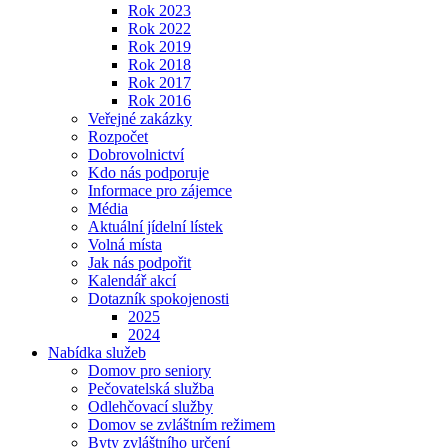
Rok 2023
Rok 2022
Rok 2019
Rok 2018
Rok 2017
Rok 2016
Veřejné zakázky
Rozpočet
Dobrovolnictví
Kdo nás podporuje
Informace pro zájemce
Média
Aktuální jídelní lístek
Volná místa
Jak nás podpořit
Kalendář akcí
Dotazník spokojenosti
2025
2024
Nabídka služeb
Domov pro seniory
Pečovatelská služba
Odlehčovací služby
Domov se zvláštním režimem
Byty zvláštního určení