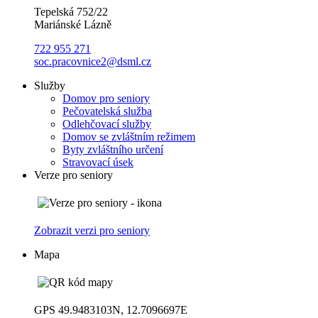
Tepelská 752/22
Mariánské Lázně
722 955 271
soc.pracovnice2@dsml.cz
Služby
Domov pro seniory
Pečovatelská služba
Odlehčovací služby
Domov se zvláštním režimem
Byty zvláštního určení
Stravovací úsek
Verze pro seniory
Zobrazit verzi pro seniory
Mapa
GPS 49.9483103N, 12.7096697E