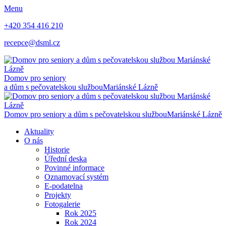
Menu
+420 354 416 210
recepce@dsml.cz
Domov pro seniory
a dům s pečovatelskou službou
Mariánské Lázně
Domov pro seniory a dům s pečovatelskou službou
Mariánské Lázně
Aktuality
O nás
Historie
Úřední deska
Povinné informace
Oznamovací systém
E-podatelna
Projekty
Fotogalerie
Rok 2025
Rok 2024