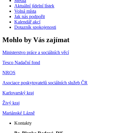
Média
Aktuální jídelní lístek
Volná místa
Jak nás podpořit
Kalendář akcí
Dotazník spokojenosti
Mohlo by Vás zajímat
Ministerstvo práce a sociálních věcí
Tesco Nadační fond
NROS
Asociace poskytovatelů sociálních služeb ČR
Karlovarský kraj
Živý kraj
Mariánské Lázně
Kontakty