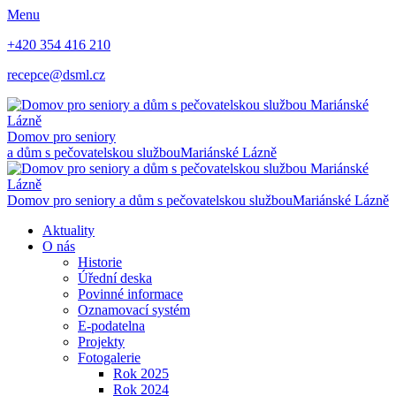
Menu
+420 354 416 210
recepce@dsml.cz
Domov pro seniory
a dům s pečovatelskou službou
Mariánské Lázně
Domov pro seniory a dům s pečovatelskou službou
Mariánské Lázně
Aktuality
O nás
Historie
Úřední deska
Povinné informace
Oznamovací systém
E-podatelna
Projekty
Fotogalerie
Rok 2025
Rok 2024