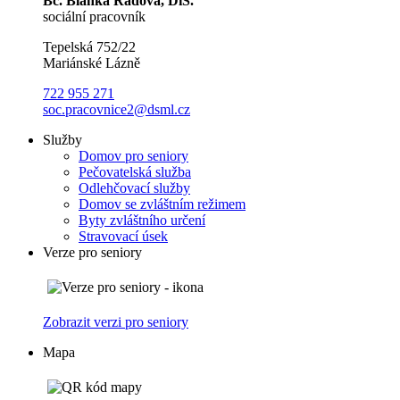
Bc. Blanka Radová, DiS.
sociální pracovník
Tepelská 752/22
Mariánské Lázně
722 955 271
soc.pracovnice2@dsml.cz
Služby
Domov pro seniory
Pečovatelská služba
Odlehčovací služby
Domov se zvláštním režimem
Byty zvláštního určení
Stravovací úsek
Verze pro seniory
Zobrazit verzi pro seniory
Mapa