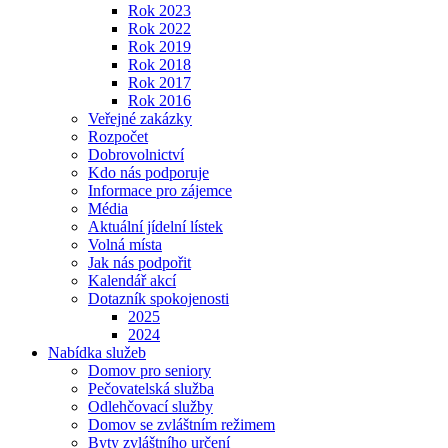
Rok 2023
Rok 2022
Rok 2019
Rok 2018
Rok 2017
Rok 2016
Veřejné zakázky
Rozpočet
Dobrovolnictví
Kdo nás podporuje
Informace pro zájemce
Média
Aktuální jídelní lístek
Volná místa
Jak nás podpořit
Kalendář akcí
Dotazník spokojenosti
2025
2024
Nabídka služeb
Domov pro seniory
Pečovatelská služba
Odlehčovací služby
Domov se zvláštním režimem
Byty zvláštního určení