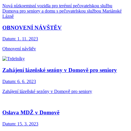
Nová nízkoemisní vozidla pro terénní pečovatelskou službu
Domova pro seniory a domu s pečovatelskou službou Mariánské
Lázně
OBNOVENÍ NÁVŠTĚV
Datum:
1. 11. 2023
Obnovení návštěv
Zahájení lázeňské sezóny v Domově pro seniory
Datum:
6. 6. 2023
Zahájení lázeňské sezóny v Domově pro seniory
Oslava MDŽ v Domově
Datum:
15. 3. 2023