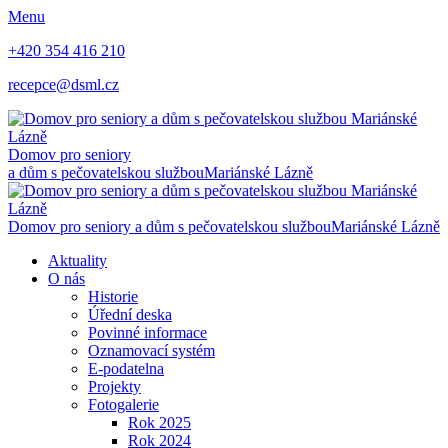
Menu
+420 354 416 210
recepce@dsml.cz
Domov pro seniory
a dům s pečovatelskou službou
Mariánské Lázně
Domov pro seniory a dům s pečovatelskou službou
Mariánské Lázně
Aktuality
O nás
Historie
Úřední deska
Povinné informace
Oznamovací systém
E-podatelna
Projekty
Fotogalerie
Rok 2025
Rok 2024