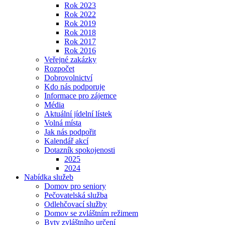
Rok 2023
Rok 2022
Rok 2019
Rok 2018
Rok 2017
Rok 2016
Veřejné zakázky
Rozpočet
Dobrovolnictví
Kdo nás podporuje
Informace pro zájemce
Média
Aktuální jídelní lístek
Volná místa
Jak nás podpořit
Kalendář akcí
Dotazník spokojenosti
2025
2024
Nabídka služeb
Domov pro seniory
Pečovatelská služba
Odlehčovací služby
Domov se zvláštním režimem
Byty zvláštního určení